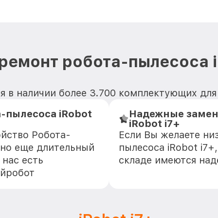
ремонт робота-пылесоса i
я в наличии более 3.700 комплектующих для 
-пылесоса iRobot
Надежные замен
iRobot i7+
ойство Робота-
Если Вы желаете ни
зно еще длительный
пылесоса iRobot i7+
 нас есть
складе имеются на
Айробот