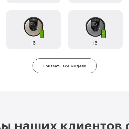
i6
i8
Показать все модели
ы наших клиентов 