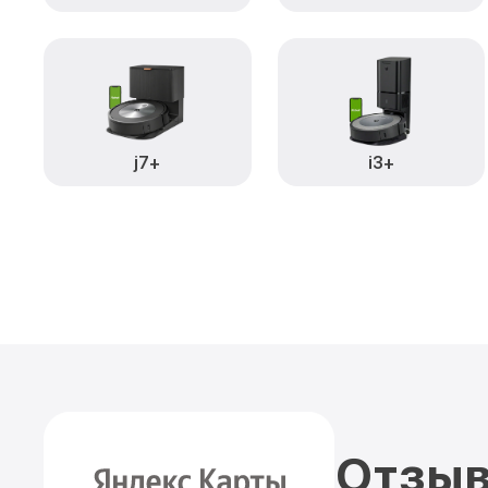
j7+
i3+
Отзыв