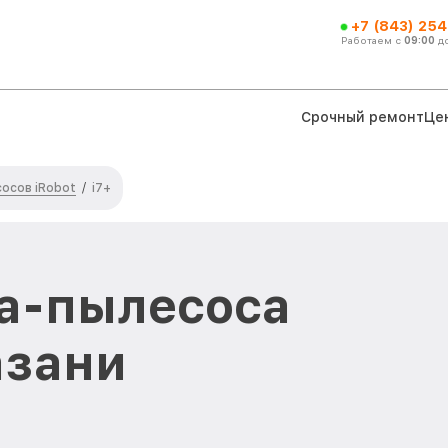
+7 (843) 254
Работаем с
09:00
д
Срочный ремонт
Це
осов iRobot
/
i7+
а-пылесоса
Казани