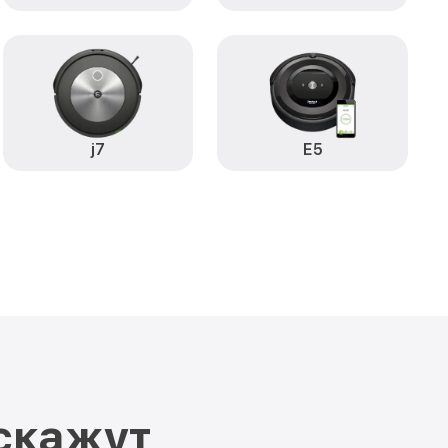
j7
E5
скажут